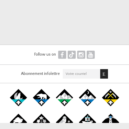
F
T
I
Y
Follow us on
Abonnement infolettre