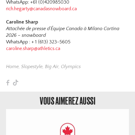
WhatsApp: +61 (0)420985030
rich.hegarty@canadasnowboard.ca
Caroline Sharp
Attachée de presse d’Équipe Canada à Milano Cortina
2026 – snowboard
WhatsApp : + 1 (613) 323-5605
caroline.sharp@athletics.ca
Home
,
Slopestyle
,
Big Air
,
Olympics
F
T
VOUS AIMEREZ AUSSI