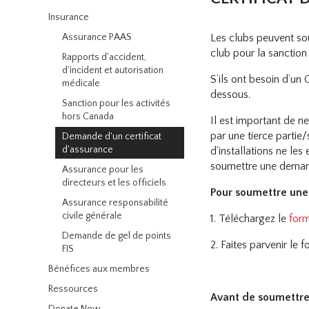
Insurance
Assurance PAAS
Les clubs peuvent s
club pour la sanctio
Rapports d'accident,
d'incident et autorisation
S’ils ont besoin d’un
médicale
dessous.
Sanction pour les activités
hors Canada
Il est important de n
par une tierce partie/
Demande d'un certificat
d'assurance
d’installations ne les
soumettre une dema
Assurance pour les
directeurs et les officiels
Pour soumettre une
Assurance responsabilité
civile générale
1. Téléchargez le
for
Demande de gel de points
2. Faites parvenir le 
FIS
Bénéfices aux membres
Ressources
Avant de soumettre 