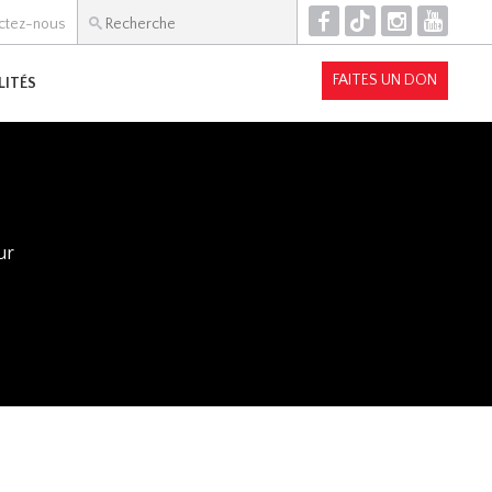
F
T
I
Y
ctez-nous
FAITES UN DON
LITÉS
ur