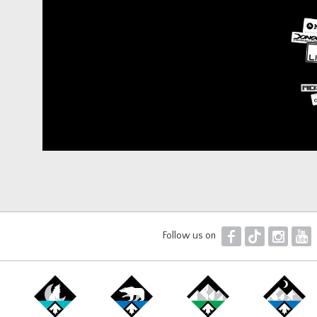
F
T
I
Y
Follow us on