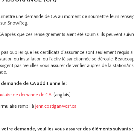
oumettre une demande de CA au moment de soumettre leurs rensei
n sur SnowReg.
 CA après que ces renseignements aient été soumis, ils peuvent suivr
e pas oublier que les certificats d’assurance sont seulement requis s
station ou installation ou l’activité sanctionnée se déroule. Beaucou
 exigent pas. Veuillez vous assurer de vérifier auprès de la station/in
nde.
 demande de CA additionnelle:
mulaire de demande de CA
. (anglais)
formulaire rempli à
jenn.costigan@csf.ca
votre demande, veuillez vous assurer des éléments suivants :