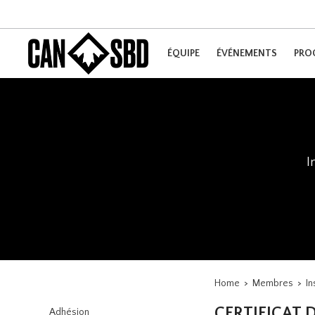
ÉQUIPE
ÉVÉNEMENTS
PRO
I
Home
>
Membres
>
I
CERTIFICAT 
Adhésion