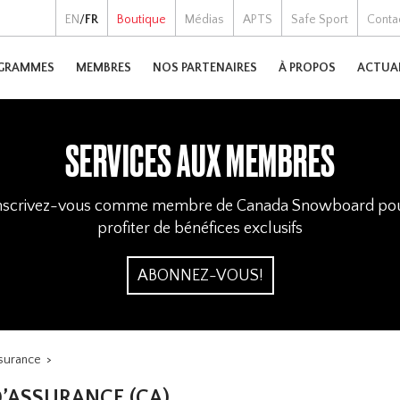
EN
/
FR
Boutique
Médias
APTS
Safe Sport
Conta
GRAMMES
MEMBRES
NOS PARTENAIRES
À PROPOS
ACTUA
SERVICES AUX MEMBRES
nscrivez-vous comme membre de Canada Snowboard po
profiter de bénéfices exclusifs
ABONNEZ-VOUS!
nsurance
>
D’ASSURANCE (CA)