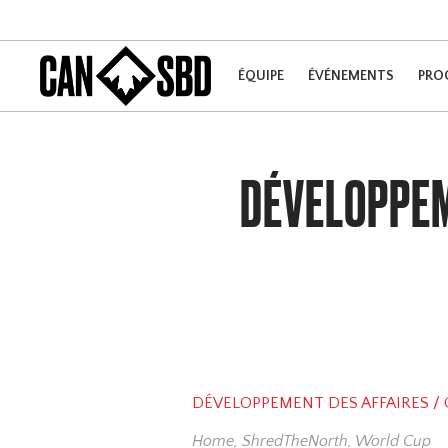
ÉQUIPE
ÉVÉNEMENTS
PRO
DÉVELOPPEM
DÉVELOPPEMENT DES AFFAIRES /
Home
,
ShredTheNorth
,
World Cup