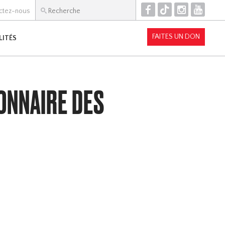
F
T
I
Y
ctez-nous
FAITES UN DON
LITÉS
ONNAIRE DES