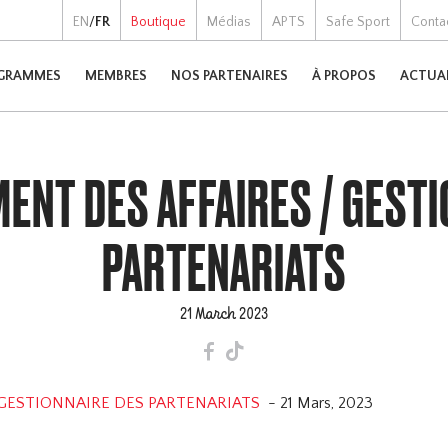
EN
/
FR
Boutique
Médias
APTS
Safe Sport
Conta
GRAMMES
MEMBRES
NOS PARTENAIRES
À PROPOS
ACTUA
ENT DES AFFAIRES / GESTI
PARTENARIATS
21 March 2023
F
T
 GESTIONNAIRE DES PARTENARIATS
- 21 Mars, 2023