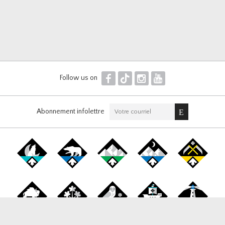
F
T
I
Y
Follow us on
Abonnement infolettre