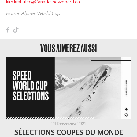
kim.krahulec@Canadasnowboard.ca
Home
,
Alpine
,
World Cup
F
T
VOUS AIMEREZ AUSSI
24 December 2021
SÉLECTIONS COUPES DU MONDE