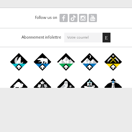
F
T
I
Y
Follow us on
Abonnement infolettre