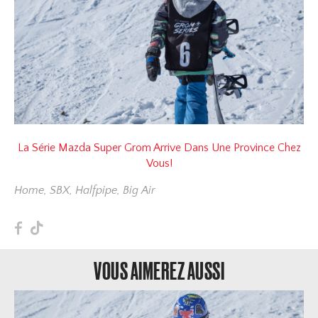
La Série Mazda Super Grom Arrive Dans Une Province Chez
Vous!
Home
,
SBX
,
Halfpipe
,
Big Air
F
T
VOUS AIMEREZ AUSSI