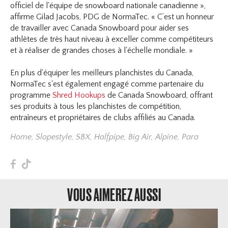
officiel de l'équipe de snowboard nationale canadienne »,
affirme Gilad Jacobs, PDG de NormaTec. « C’est un honneur
de travailler avec Canada Snowboard pour aider ses
athlètes de très haut niveau à exceller comme compétiteurs
et à réaliser de grandes choses à l'échelle mondiale. »
En plus d'équiper les meilleurs planchistes du Canada,
NormaTec s'est également engagé comme partenaire du
programme
Shred
Hookups
de Canada Snowboard, offrant
ses produits à tous les planchistes de compétition,
entraîneurs et propriétaires de clubs affiliés au Canada.
Home
,
Slopestyle
,
SBX
,
Halfpipe
,
Big Air
,
Alpine
,
Para
F
T
VOUS AIMEREZ AUSSI