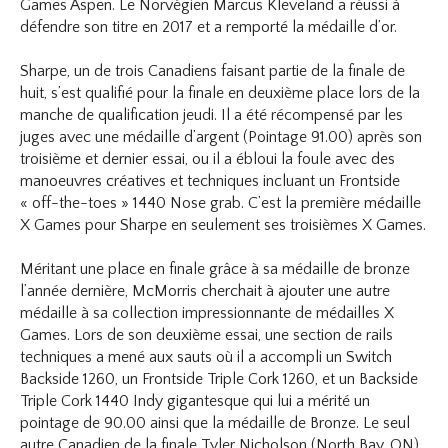
Games Aspen. Le Norvégien Marcus Kleveland a réussi à
défendre son titre en 2017 et a remporté la médaille d’or.
Sharpe, un de trois Canadiens faisant partie de la finale de
huit, s’est qualifié pour la finale en deuxième place lors de la
manche de qualification jeudi. Il a été récompensé par les
juges avec une médaille d’argent (Pointage 91.00) après son
troisième et dernier essai, ou il a ébloui la foule avec des
manoeuvres créatives et techniques incluant un Frontside
« off-the-toes » 1440 Nose grab. C’est la première médaille
X Games pour Sharpe en seulement ses troisièmes X Games.
Méritant une place en finale grâce à sa médaille de bronze
l’année dernière, McMorris cherchait à ajouter une autre
médaille à sa collection impressionnante de médailles X
Games. Lors de son deuxième essai, une section de rails
techniques a mené aux sauts où il a accompli un Switch
Backside 1260, un Frontside Triple Cork 1260, et un Backside
Triple Cork 1440 Indy gigantesque qui lui a mérité un
pointage de 90.00 ainsi que la médaille de Bronze. Le seul
autre Canadien de la finale Tyler Nicholson (North Bay, ON)