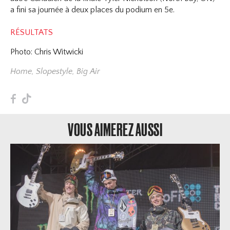
a fini sa journée à deux places du podium en 5e.
RÉSULTATS
​Photo: Chris Witwicki
Home
,
Slopestyle
,
Big Air
F
T
VOUS AIMEREZ AUSSI