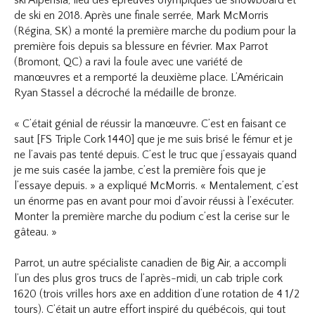
ski Alpensia, lieu des épreuves olympiques de snowboard et
de ski en 2018. Après une finale serrée, Mark McMorris
(Régina, SK) a monté la première marche du podium pour la
première fois depuis sa blessure en février. Max Parrot
(Bromont, QC) a ravi la foule avec une variété de
manœuvres et a remporté la deuxième place. L’Américain
Ryan Stassel a décroché la médaille de bronze.
« C’était génial de réussir la manœuvre. C’est en faisant ce
saut [FS Triple Cork 1440] que je me suis brisé le fémur et je
ne l’avais pas tenté depuis. C’est le truc que j’essayais quand
je me suis casée la jambe, c’est la première fois que je
l’essaye depuis. » a expliqué McMorris. « Mentalement, c’est
un énorme pas en avant pour moi d’avoir réussi à l’exécuter.
Monter la première marche du podium c’est la cerise sur le
gâteau. »
Parrot, un autre spécialiste canadien de Big Air, a accompli
l’un des plus gros trucs de l’après-midi, un cab triple cork
1620 (trois vrilles hors axe en addition d’une rotation de 4 1/2
tours). C’était un autre effort inspiré du québécois, qui tout