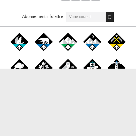
Abonnement infolettre
Canada Snowboard
1177 West Broadway, Suite 265, Vancouver BC, V6H 1G3
Tél / Fax:
778-653-0060
Email:
info@canadasnowboard.ca