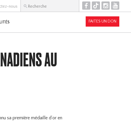
F
T
I
Y
ctez-nous
FAITES UN DON
LITÉS
ANADIENS AU
nnu sa première médaille d’or en