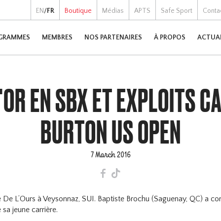
EN
/
FR
Boutique
Médias
APTS
Safe Sport
Conta
GRAMMES
MEMBRES
NOS PARTENAIRES
À PROPOS
ACTUA
'OR EN SBX ET EXPLOITS C
BURTON US OPEN
7 March 2016
F
T
ste De L’Ours à Veysonnaz, SUI. Baptiste Brochu (Saguenay, QC) a co
 jeune carrière.