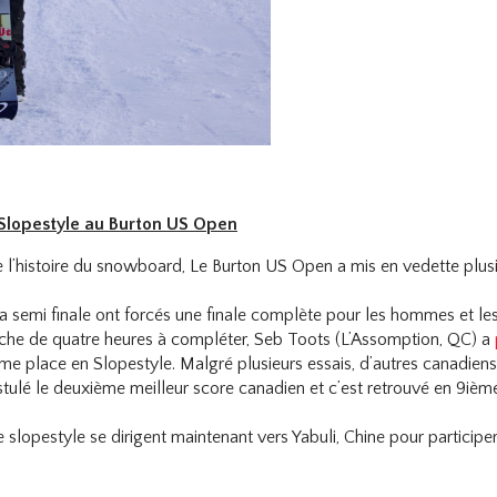
 Slopestyle au Burton US Open
e l’histoire du snowboard, Le Burton US Open a mis en vedette plus
a semi finale ont forcés une finale complète pour les hommes et le
proche de quatre heures à compléter, Seb Toots (L’Assomption, QC) a
me place en Slopestyle. Malgré plusieurs essais, d’autres canadiens
tulé le deuxième meilleur score canadien et c’est retrouvé en 9ièm
slopestyle se dirigent maintenant vers Yabuli, Chine pour partici