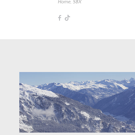
Home
,
SBX
F
T