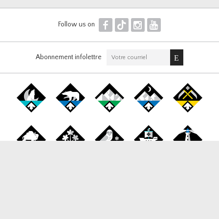
F
T
I
Y
Follow us on
Abonnement infolettre