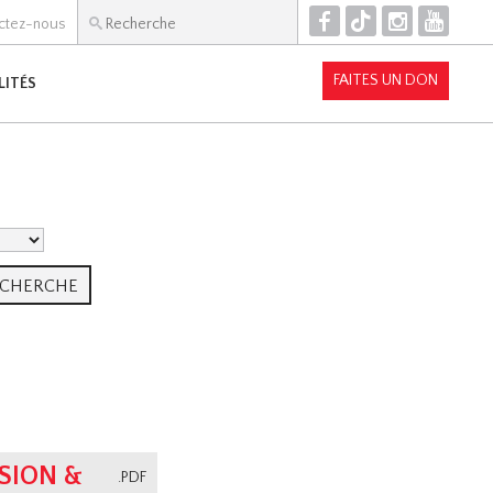
F
T
I
Y
ctez-nous
FAITES UN DON
LITÉS
SION &
.PDF