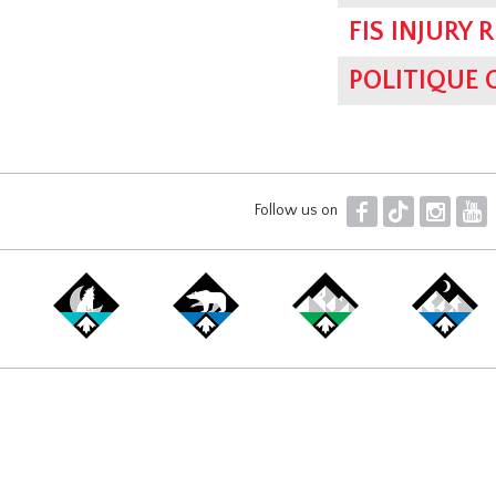
FIS INJURY 
POLITIQUE
F
T
I
Y
Follow us on