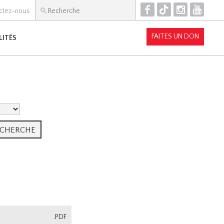
F
T
I
Y
ctez-nous
FAITES UN DON
LITÉS
.PDF