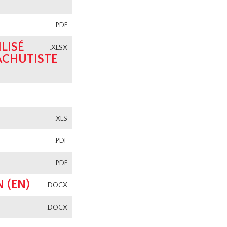
.PDF
LISÉ
.XLSX
ACHUTISTE
.XLS
.PDF
.PDF
 (EN)
.DOCX
.DOCX