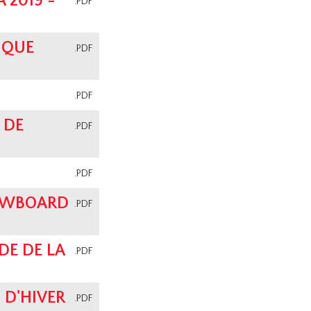
2019 -
.PDF
IQUE
.PDF
.PDF
 DE
.PDF
.PDF
OWBOARD
.PDF
E DE LA
.PDF
 D'HIVER
.PDF