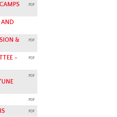
 CAMPS
.PDF
 AND
SION &
.PDF
TEE -
.PDF
.PDF
’UNE
.PDF
IS
.PDF