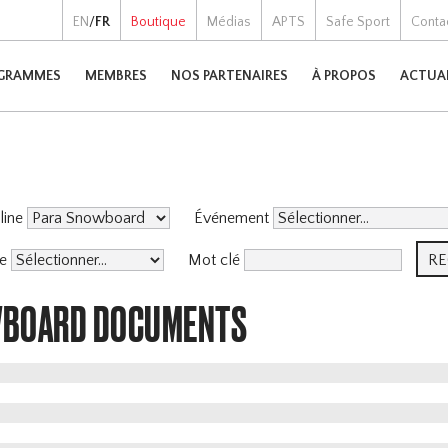
EN
/
FR
Boutique
Médias
APTS
Safe Sport
Conta
GRAMMES
MEMBRES
NOS PARTENAIRES
À PROPOS
ACTUA
pline
Événement
me
Mot clé
WBOARD DOCUMENTS