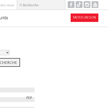
F
T
I
Y
ctez-nous
FAITES UN DON
LITÉS
.PDF