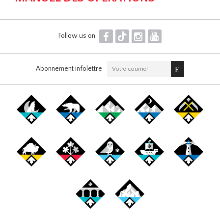
F
T
I
Y
Follow us on
Abonnement infolettre