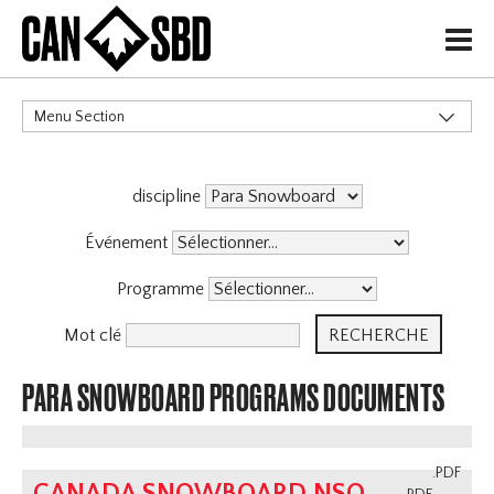
H
Menu Section
CATÉGORIES
discipline
Politiques de Gouvernance
Services aux Membres
Événement
Haute Performance
Programme
Événements & Compétitions
Programmes
X
Mot clé
Programme D'Entraîneurs
PARA SNOWBOARD PROGRAMS DOCUMENTS
Archive
.PDF