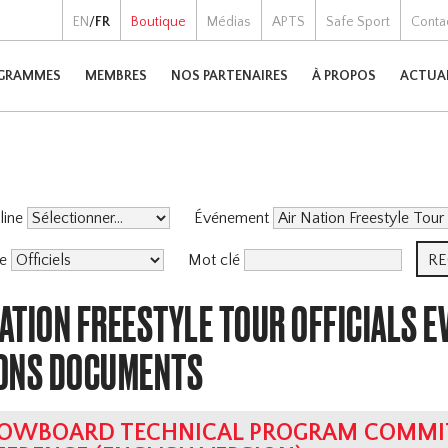
EN
/
FR
Boutique
Médias
APTS
Safe Sport
Conta
GRAMMES
MEMBRES
NOS PARTENAIRES
À PROPOS
ACTUA
pline
Événement
me
Mot clé
NATION FREESTYLE TOUR OFFICIALS E
ONS DOCUMENTS
OWBOARD TECHNICAL PROGRAM COMMIT