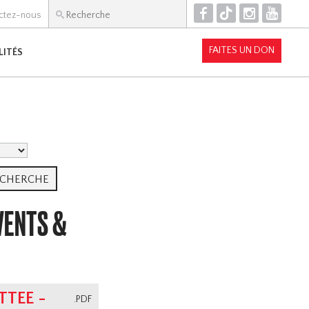
F
T
I
Y
ctez-nous
FAITES UN DON
LITÉS
VENTS &
TEE -
.PDF