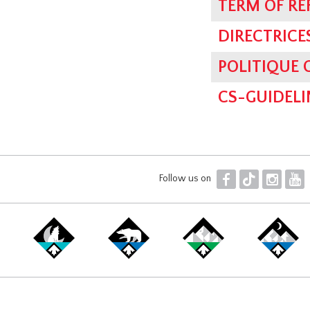
TERM OF RE
DIRECTRICE
POLITIQUE
CS-GUIDELI
F
T
I
Y
Follow us on