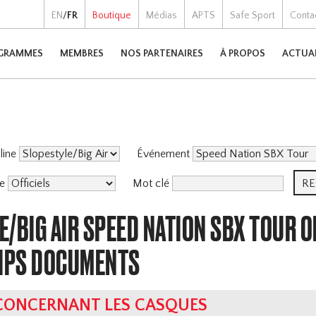
EN
/
FR
Boutique
Médias
APTS
Safe Sport
Conta
GRAMMES
MEMBRES
NOS PARTENAIRES
À PROPOS
ACTUA
pline
Événement
me
Mot clé
/BIG AIR SPEED NATION SBX TOUR O
IPS DOCUMENTS
 CONCERNANT LES CASQUES