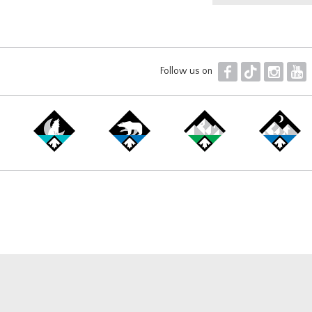
F
T
I
Y
Follow us on