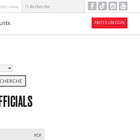
F
T
I
Y
ctez-nous
FAITES UN DON
LITÉS
FFICIALS
.PDF