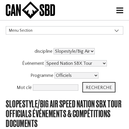
H
Menu Section
CATÉGORIES
discipline
Événements & Compétitions
Événement
Programme
Mot clé
SLOPESTYLE/BIG AIR SPEED NATION SBX TOUR
OFFICIALS ÉVÉNEMENTS & COMPÉTITIONS
DOCUMENTS