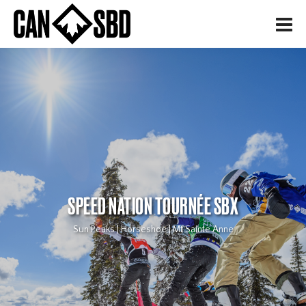
H
SPEED NATION TOURNÉE SBX
Sun Peaks | Horseshoe | Mt Sainte Anne