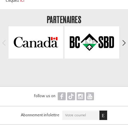
cliquez
ici
Officiels et Bénévoles
Contact
PARTENAIRES
Horseshoe
Mont Sainte Anne
<
>
F
T
I
Y
Follow us on
Abonnement infolettre