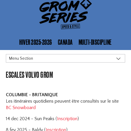
HIVER 2025-2026
CANADA
MULTI-DISCIPLINE
Menu Section
Aperçu
ESCALES VOLVO GROM
Parents | Entraineurs | Riders
Outils
Événements à venir
COLUMBIE - BRITANIQUE
Les itinéraires quotidiens peuvent être consultés sur le site
Communiquez avec nous
BC Snowboard
14 dec 2024 - Sun Peaks (
Inscription
)
8 fev 2025 - Baldy (
Inscription
)