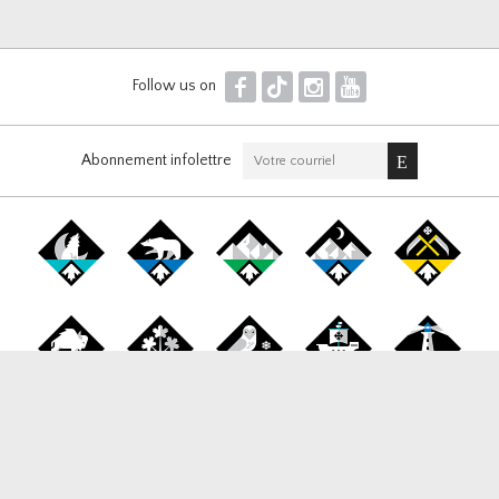
F
T
I
Y
Follow us on
Abonnement infolettre