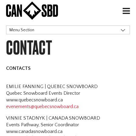
H
Menu Section
CONTACT
Stoneham
Programme
Inscription
Sanction et Règlements
CONTACTS
Hébergement
Officiels et Bénévoles
EMILIE FANNING | QUEBEC SNOWBOARD
Résultats
Quebec Snowboard Events Director
www.quebecsnowboard.ca
Contact
evenements@quebecsnowboard.ca
Horseshoe
VINNIE STADNYK | CANADA SNOWBOARD
Winsport COP
Events Pathway, Senior Coordinator
www.canadasnowboard.ca