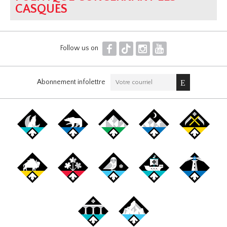
CASQUES
F
T
I
Y
Follow us on
Abonnement infolettre