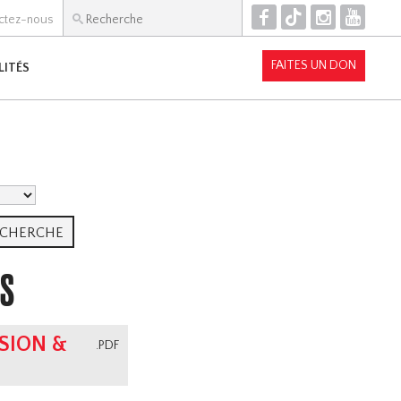
F
T
I
Y
ctez-nous
FAITES UN DON
LITÉS
TS
SION &
.PDF