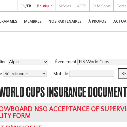
EN
/
FR
Boutique
Médias
APTS
Safe Sport
Conta
GRAMMES
MEMBRES
NOS PARTENAIRES
À PROPOS
ACTUA
pline
Événement
me
Mot clé
S WORLD CUPS INSURANCE DOCUMEN
OWBOARD NSO ACCEPTANCE OF SUPERVI
LITY FORM