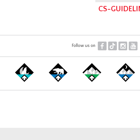
CS-GUIDELI
F
T
I
Y
Follow us on