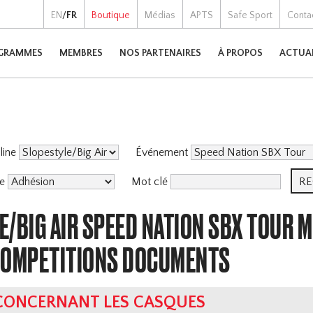
EN
/
FR
Boutique
Médias
APTS
Safe Sport
Conta
GRAMMES
MEMBRES
NOS PARTENAIRES
À PROPOS
ACTUA
pline
Événement
me
Mot clé
E/BIG AIR SPEED NATION SBX TOUR 
COMPETITIONS DOCUMENTS
 CONCERNANT LES CASQUES