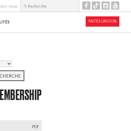
F
T
I
Y
ctez-nous
FAITES UN DON
LITÉS
MEMBERSHIP
.PDF