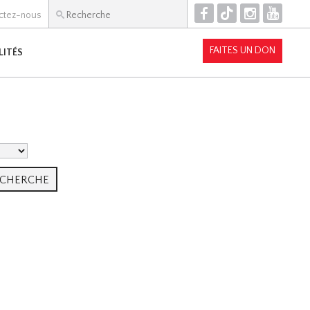
F
T
I
Y
ctez-nous
FAITES UN DON
LITÉS