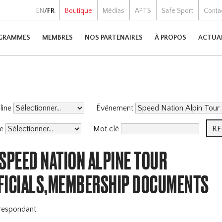
EN
/
FR
Boutique
Médias
APTS
Safe Sport
Conta
GRAMMES
MEMBRES
NOS PARTENAIRES
À PROPOS
ACTUA
pline
Événement
me
Mot clé
SPEED NATION ALPINE TOUR
FICIALS,MEMBERSHIP DOCUMENTS
respondant.