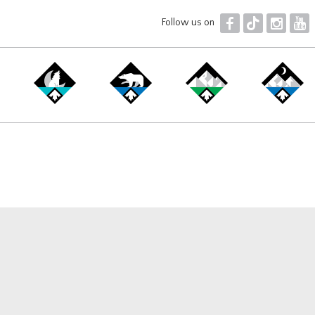
F
T
I
Y
Follow us on