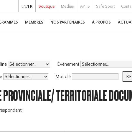
EN
/
FR
Boutique
Médias
APTS
Safe Sport
Conta
GRAMMES
MEMBRES
NOS PARTENAIRES
À PROPOS
ACTUA
pline
Événement
me
Mot clé
E PROVINCIALE/ TERRITORIALE DOC
respondant.