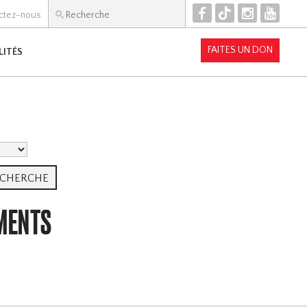
F
T
I
Y
ctez-nous
FAITES UN DON
LITÉS
UMENTS