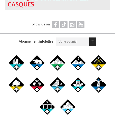
CASQUES
F
T
I
Y
Follow us on
Abonnement infolettre