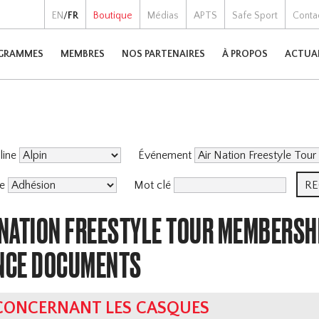
EN
/
FR
Boutique
Médias
APTS
Safe Sport
Conta
GRAMMES
MEMBRES
NOS PARTENAIRES
À PROPOS
ACTUA
pline
Événement
me
Mot clé
 NATION FREESTYLE TOUR MEMBERSH
NCE DOCUMENTS
 CONCERNANT LES CASQUES