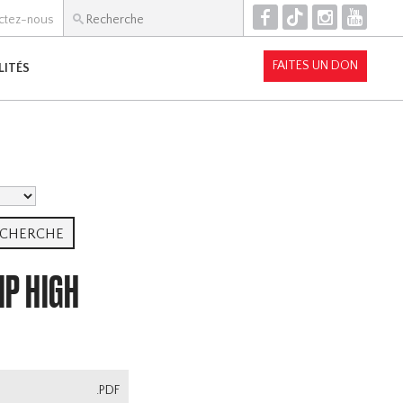
F
T
I
Y
ctez-nous
FAITES UN DON
LITÉS
IP HIGH
.PDF