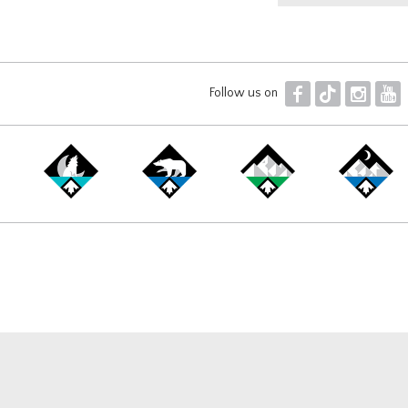
F
T
I
Y
Follow us on