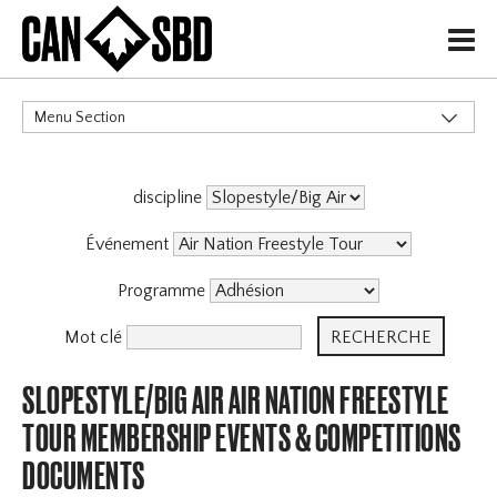
H
Menu Section
CATÉGORIES
discipline
Événements & Compétitions
X
Événement
Programme
Mot clé
SLOPESTYLE/BIG AIR AIR NATION FREESTYLE
TOUR MEMBERSHIP EVENTS & COMPETITIONS
DOCUMENTS