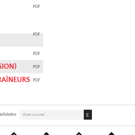
.PDF
.PDF
.PDF
SION)
.PDF
RAÎNEURS
.PDF
nfolettre