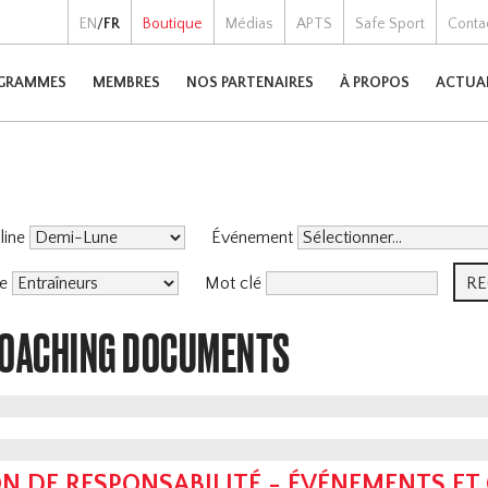
EN
/
FR
Boutique
Médias
APTS
Safe Sport
Conta
GRAMMES
MEMBRES
NOS PARTENAIRES
À PROPOS
ACTUA
pline
Événement
me
Mot clé
COACHING DOCUMENTS
N DE RESPONSABILITÉ - ÉVÉNEMENTS ET