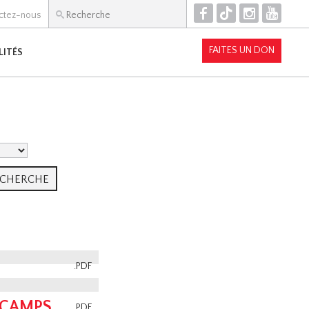
F
T
I
Y
ctez-nous
FAITES UN DON
LITÉS
.PDF
 CAMPS
.PDF