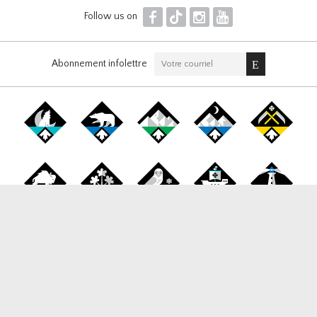
F
T
I
Y
Follow us on
Abonnement infolettre
Canada Snowboard