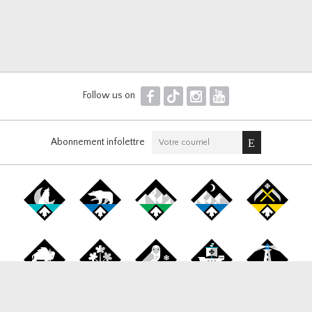
F
T
I
Y
Follow us on
Abonnement infolettre