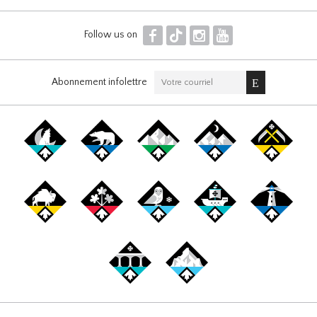
F
T
I
Y
Follow us on
Abonnement infolettre