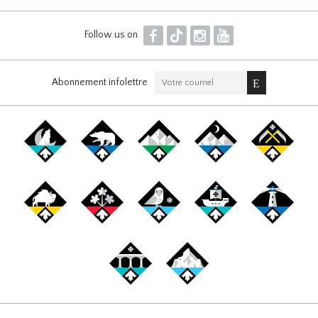
F
T
I
Y
Follow us on
Abonnement infolettre