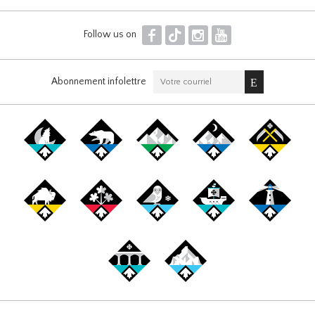
F
T
I
Y
Follow us on
Abonnement infolettre