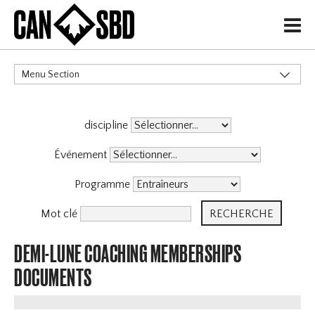
H
Menu Section
CATÉGORIES
discipline
Politiques de Gouvernance
Services aux Membres
X
Événement
Programme D'Entraîneurs
Programme
Mot clé
DEMI-LUNE COACHING MEMBERSHIPS
DOCUMENTS