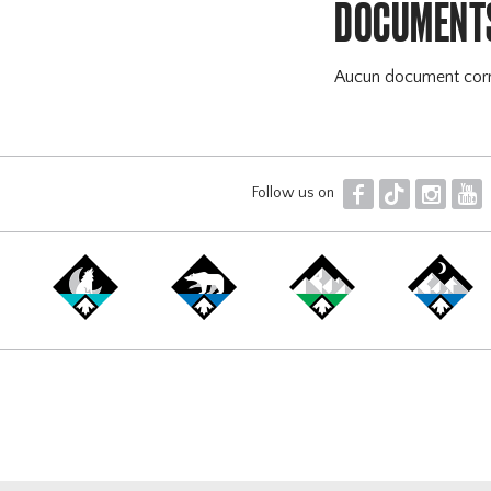
DOCUMENT
Aucun document cor
F
T
I
Y
Follow us on