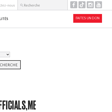
F
T
I
Y
ctez-nous
FAITES UN DON
LITÉS
FFICIALS,MEMBERSHIP