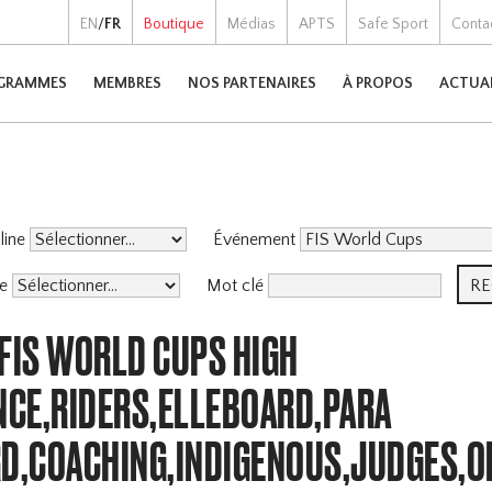
EN
/
FR
Boutique
Médias
APTS
Safe Sport
Conta
GRAMMES
MEMBRES
NOS PARTENAIRES
À PROPOS
ACTUA
pline
Événement
me
Mot clé
 FIS WORLD CUPS HIGH
CE,RIDERS,ELLEBOARD,PARA
,COACHING,INDIGENOUS,JUDGES,O