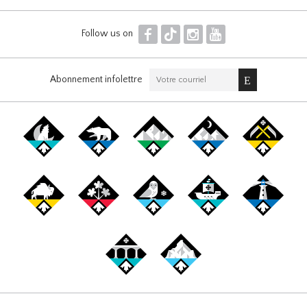
F
T
I
Y
Follow us on
Abonnement infolettre