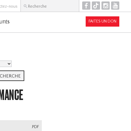
F
T
I
Y
ctez-nous
FAITES UN DON
LITÉS
RMANCE
.PDF