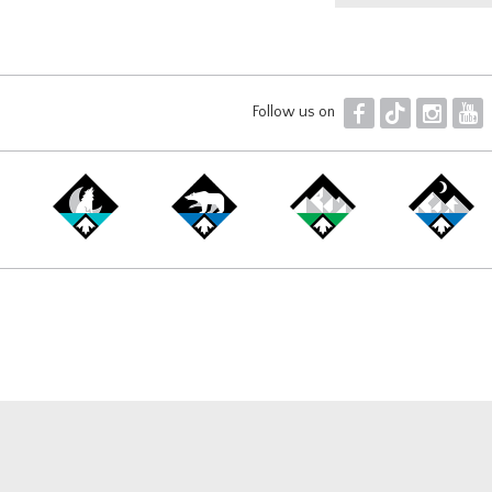
F
T
I
Y
Follow us on