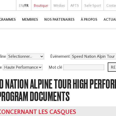
EN
/
FR
Boutique
Médias
APTS
Safe Sport
Conta
GRAMMES
MEMBRES
NOS PARTENAIRES
À PROPOS
ACTUA
pline
Événement
me
Mot clé
D NATION ALPINE TOUR HIGH PERFO
PROGRAM DOCUMENTS
 CONCERNANT LES CASQUES