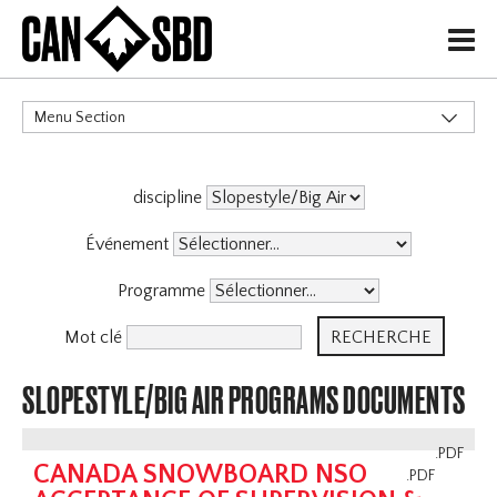
H
Menu Section
CATÉGORIES
discipline
Politiques de Gouvernance
Services aux Membres
Événement
Haute Performance
Programme
Événements & Compétitions
Programmes
X
Mot clé
Programme D'Entraîneurs
SLOPESTYLE/BIG AIR PROGRAMS DOCUMENTS
Archive
.PDF
CANADA SNOWBOARD NSO
.PDF