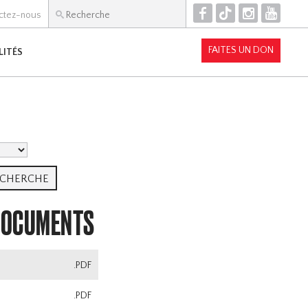
F
T
I
Y
ctez-nous
FAITES UN DON
LITÉS
DOCUMENTS
.PDF
.PDF