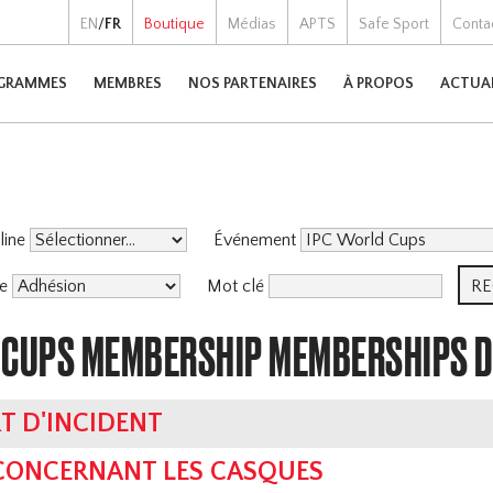
EN
/
FR
Boutique
Médias
APTS
Safe Sport
Conta
GRAMMES
MEMBRES
NOS PARTENAIRES
À PROPOS
ACTUA
pline
Événement
me
Mot clé
 CUPS MEMBERSHIP MEMBERSHIPS 
T D'INCIDENT
 CONCERNANT LES CASQUES