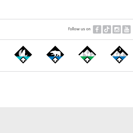
F
T
I
Y
Follow us on