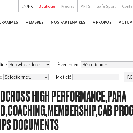
EN
/
FR
Boutique
Médias
APTS
Safe Sport
Conta
GRAMMES
MEMBRES
NOS PARTENAIRES
À PROPOS
ACTUA
pline
Événement
me
Mot clé
CROSS HIGH PERFORMANCE,PARA
,COACHING,MEMBERSHIP,CAB PRO
IPS DOCUMENTS