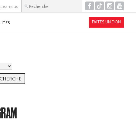
F
T
I
Y
ctez-nous
FAITES UN DON
LITÉS
GRAM