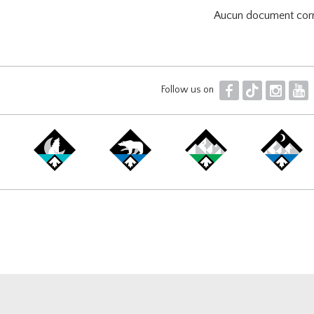
Aucun document cor
F
T
I
Y
Follow us on