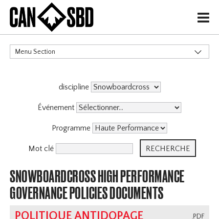
H
Menu Section
CATÉGORIES
discipline
Politiques de Gouvernance
X
Services aux Membres
Événement
Haute Performance
Programme
Événements & Compétitions
Archive
Mot clé
SNOWBOARDCROSS HIGH PERFORMANCE
GOVERNANCE POLICIES DOCUMENTS
POLITIQUE ANTIDOPAGE
.PDF