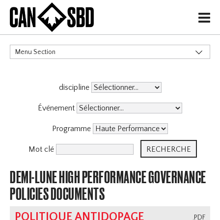
H
Menu Section
CATÉGORIES
discipline
Politiques de Gouvernance
X
Services aux Membres
Événement
Haute Performance
Programme
Événements & Compétitions
Archive
Mot clé
DEMI-LUNE HIGH PERFORMANCE GOVERNANCE
POLICIES DOCUMENTS
POLITIQUE ANTIDOPAGE
.PDF