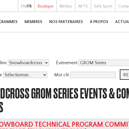
EN
/
FR
Boutique
Médias
APTS
Safe Sport
Conta
GRAMMES
MEMBRES
NOS PARTENAIRES
À PROPOS
ACTUA
pline
Événement
me
Mot clé
CROSS GROM SERIES EVENTS & CO
S
OWBOARD TECHNICAL PROGRAM COMMIT