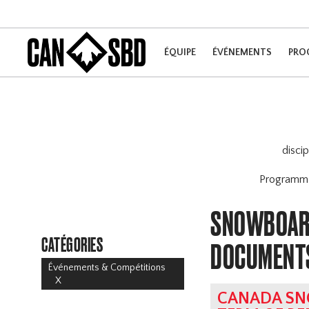
ÉQUIPE
ÉVÉNEMENTS
PRO
disci
Program
SNOWBOARD
CATÉGORIES
DOCUMENT
Événements & Compétitions
X
CANADA SN