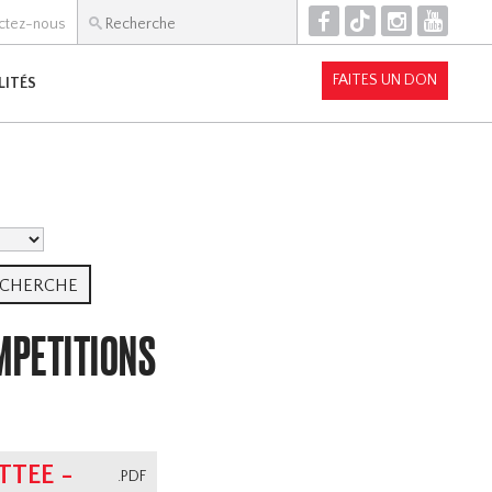
F
T
I
Y
ctez-nous
FAITES UN DON
LITÉS
MPETITIONS
TEE -
.PDF