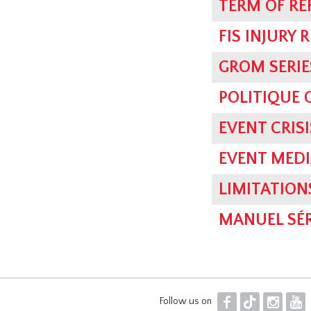
TERM OF RE
FIS INJURY 
GROM SERIE
POLITIQUE
EVENT CRI
EVENT MEDI
LIMITATION
MANUEL SÉR
F
T
I
Y
Follow us on