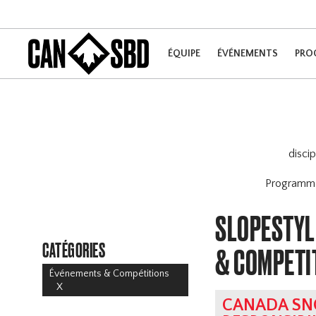
ÉQUIPE
ÉVÉNEMENTS
PRO
disci
Program
SLOPESTYLE
CATÉGORIES
& COMPETI
Événements & Compétitions
X
CANADA SN