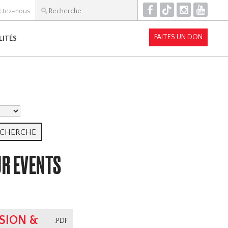
F
T
I
Y
ctez-nous
FAITES UN DON
LITÉS
UR EVENTS
SION &
.PDF