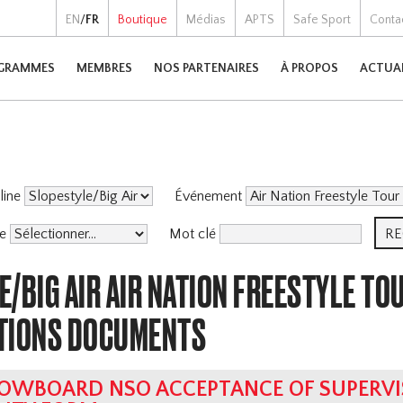
EN
/
FR
Boutique
Médias
APTS
Safe Sport
Conta
GRAMMES
MEMBRES
NOS PARTENAIRES
À PROPOS
ACTUA
pline
Événement
me
Mot clé
/BIG AIR AIR NATION FREESTYLE TO
TIONS DOCUMENTS
OWBOARD NSO ACCEPTANCE OF SUPERVI