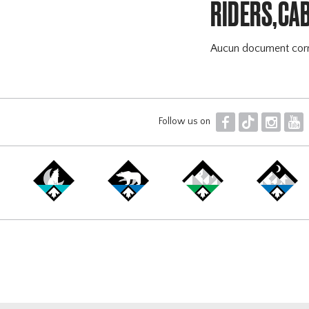
RIDERS,CA
Aucun document cor
F
T
I
Y
Follow us on