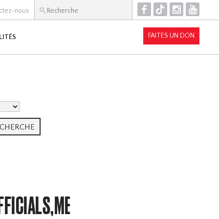
F
T
I
Y
ctez-nous
FAITES UN DON
LITÉS
FICIALS,MEMBERSHIP,LITTLE