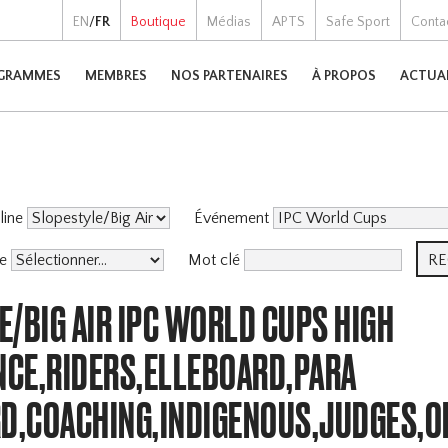
EN
/
FR
Boutique
Médias
APTS
Safe Sport
Conta
GRAMMES
MEMBRES
NOS PARTENAIRES
À PROPOS
ACTUA
pline
Événement
me
Mot clé
/BIG AIR IPC WORLD CUPS HIGH
CE,RIDERS,ELLEBOARD,PARA
,COACHING,INDIGENOUS,JUDGES,OF