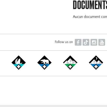
DOCUMENT
Aucun document cor
F
T
I
Y
Follow us on