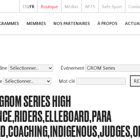
EN
/
FR
Boutique
Médias
APTS
Safe Sport
Conta
GRAMMES
MEMBRES
NOS PARTENAIRES
À PROPOS
ACTUA
pline
Événement
me
Mot clé
GROM SERIES HIGH
CE,RIDERS,ELLEBOARD,PARA
,COACHING,INDIGENOUS,JUDGES,O