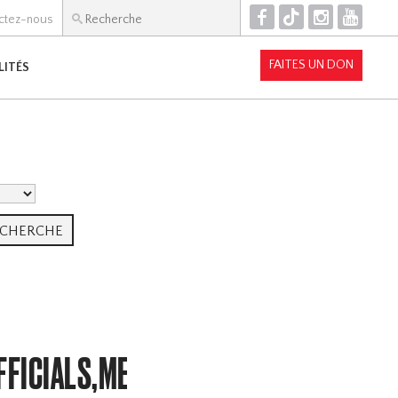
F
T
I
Y
ctez-nous
FAITES UN DON
LITÉS
FFICIALS,MEMBERSHIP