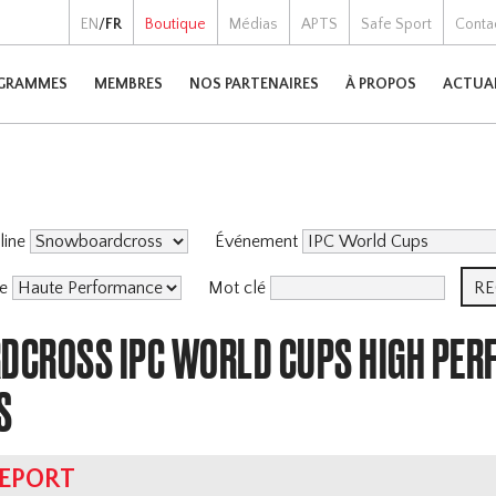
EN
/
FR
Boutique
Médias
APTS
Safe Sport
Conta
GRAMMES
MEMBRES
NOS PARTENAIRES
À PROPOS
ACTUA
pline
Événement
me
Mot clé
CROSS IPC WORLD CUPS HIGH PER
S
REPORT