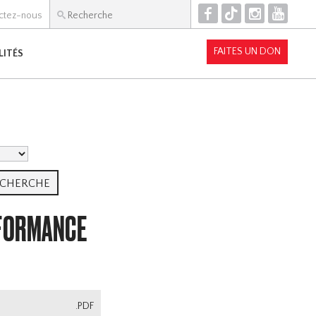
F
T
I
Y
ctez-nous
FAITES UN DON
LITÉS
FORMANCE
.PDF