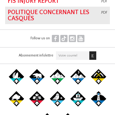
FIS INJURY REPORT
.PDF
POLITIQUE CONCERNANT LES
.PDF
CASQUES
F
T
I
Y
Follow us on
Abonnement infolettre